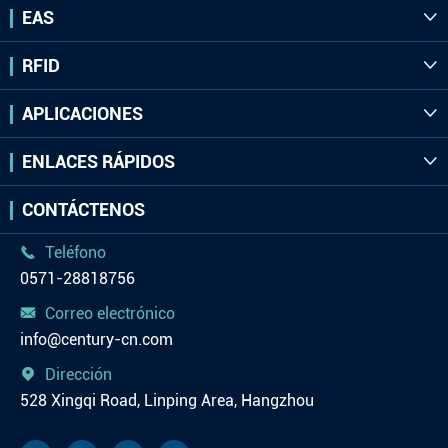
EAS

RFID

APLICACIONES

ENLACES RÁPIDOS

CONTÁCTENOS
Teléfono

0571-28818756
Correo electrónico

info@century-cn.com
Dirección

528 Xingqi Road, Linping Area, Hangzhou