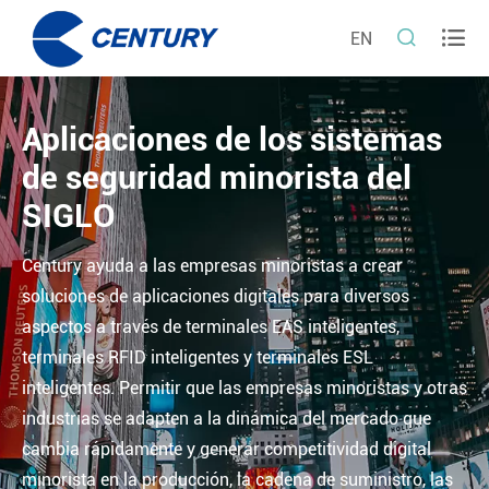


EN
Aplicaciones de los sistemas
de seguridad minorista del
SIGLO
Century ayuda a las empresas minoristas a crear
soluciones de aplicaciones digitales para diversos
aspectos a través de terminales EAS inteligentes,
terminales RFID inteligentes y terminales ESL
inteligentes. Permitir que las empresas minoristas y otras
industrias se adapten a la dinámica del mercado que
cambia rápidamente y generar competitividad digital
minorista en la producción, la cadena de suministro, las