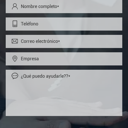




