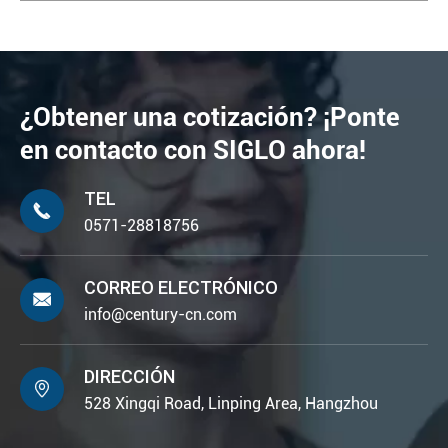
¿Obtener una cotización? ¡Ponte
en contacto con SIGLO ahora!
TEL

0571-28818756
CORREO ELECTRÓNICO

info@century-cn.com
DIRECCIÓN

528 Xingqi Road, Linping Area, Hangzhou