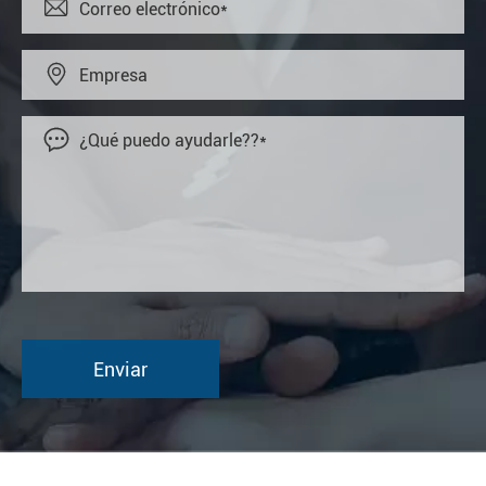


