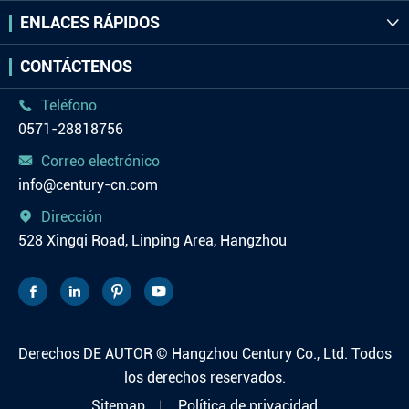
ENLACES RÁPIDOS

CONTÁCTENOS
Teléfono

0571-28818756
Correo electrónico

info@century-cn.com
Dirección

528 Xingqi Road, Linping Area, Hangzhou




Derechos DE AUTOR ©
Hangzhou Century Co., Ltd.
Todos
los derechos reservados.
Sitemap
Política de privacidad