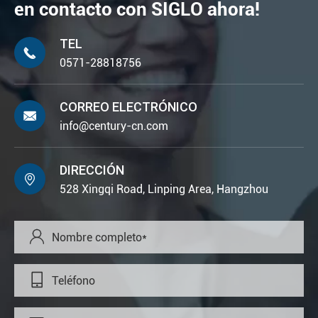
en contacto con SIGLO ahora!
TEL

0571-28818756
CORREO ELECTRÓNICO

info@century-cn.com
DIRECCIÓN

528 Xingqi Road, Linping Area, Hangzhou

