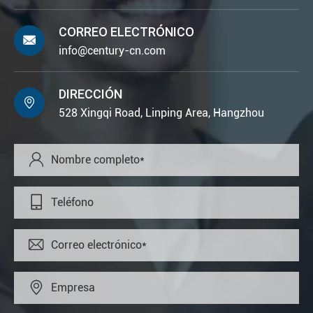
CORREO ELECTRÓNICO

info@century-cn.com
DIRECCIÓN

528 Xingqi Road, Linping Area, Hangzhou



