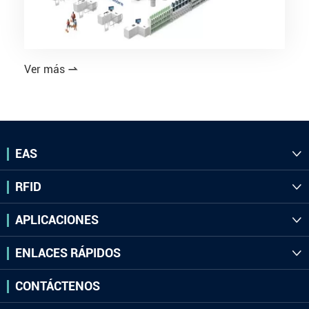
Ver más

EAS

RFID

APLICACIONES

ENLACES RÁPIDOS

CONTÁCTENOS