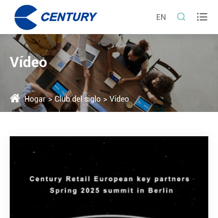


EN
Vídeo
Hogar
Club del siglo
Vídeo