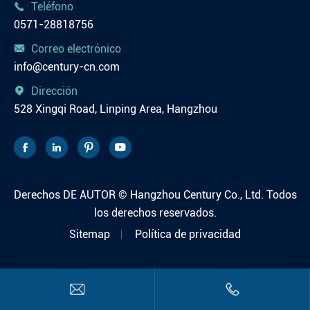
Teléfono

0571-28818756
Correo electrónico

info@century-cn.com
Dirección

528 Xingqi Road, Linping Area, Hangzhou




Derechos DE AUTOR ©
Hangzhou Century Co., Ltd.
Todos
los derechos reservados.
Sitemap
Política de privacidad

