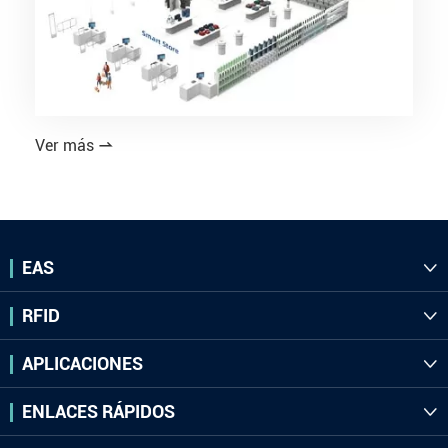
Ver más

EAS

RFID

APLICACIONES

ENLACES RÁPIDOS
