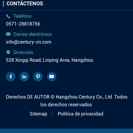
CONTÁCTENOS
Teléfono

0571-28818756
Correo electrónico

info@century-cn.com
Dirección

528 Xingqi Road, Linping Area, Hangzhou




Derechos DE AUTOR ©
Hangzhou Century Co., Ltd.
Todos
los derechos reservados.
Sitemap
Política de privacidad