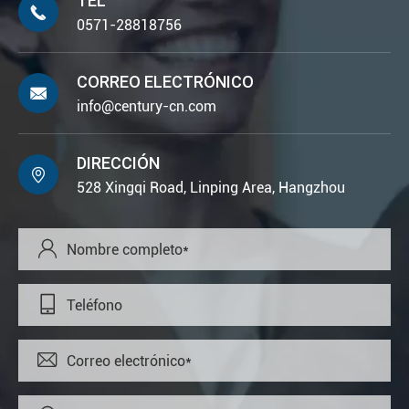
TEL

0571-28818756
CORREO ELECTRÓNICO

info@century-cn.com
DIRECCIÓN

528 Xingqi Road, Linping Area, Hangzhou


