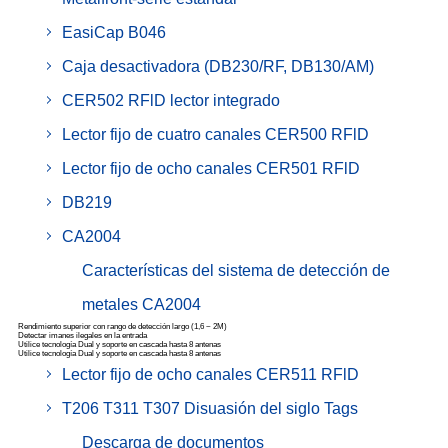
EasiCap B046
Caja desactivadora (DB230/RF, DB130/AM)
CER502 RFlD lector integrado
Lector fijo de cuatro canales CER500 RFlD
Lector fijo de ocho canales CER501 RFlD
DB219
CA2004
Características del sistema de detección de
metales CA2004
Rendimiento superior con rango de detección largo (1,6 ~ 2M)
Detectar imanes ilegales en la entrada
Utilice tecnología Dual y soporte en cascada hasta 8 antenas
Utilice tecnología Dual y soporte en cascada hasta 8 antenas
Lector fijo de ocho canales CER511 RFlD
T206 T311 T307 Disuasión del siglo Tags
Descarga de documentos