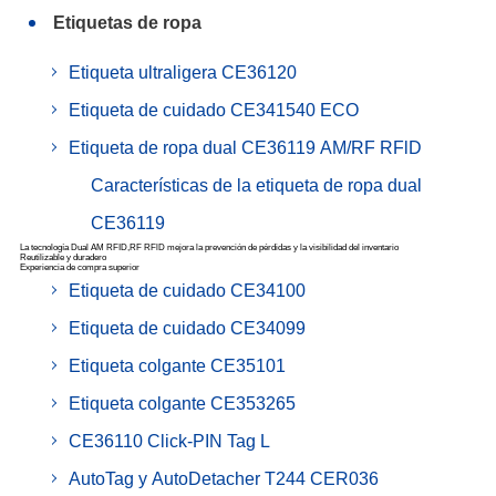
Etiquetas de ropa
Etiqueta ultraligera CE36120
Etiqueta de cuidado CE341540 ECO
Etiqueta de ropa dual CE36119 AM/RF RFlD
Características de la etiqueta de ropa dual
CE36119
La tecnología Dual AM RFID,RF RFlD mejora la prevención de pérdidas y la visibilidad del inventario
Reutilizable y duradero
Experiencia de compra superior
Etiqueta de cuidado CE34100
Etiqueta de cuidado CE34099
Etiqueta colgante CE35101
Etiqueta colgante CE353265
CE36110 Click-PIN Tag L
AutoTag y AutoDetacher T244 CER036