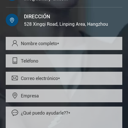
DIRECCIÓN

528 Xingqi Road, Linping Area, Hangzhou




