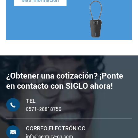
Más información
¿Obtener una cotización? ¡Ponte
en contacto con SIGLO ahora!
TEL

0571-28818756
CORREO ELECTRÓNICO

info@century-cn.com