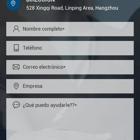

528 Xingqi Road, Linping Area, Hangzhou




