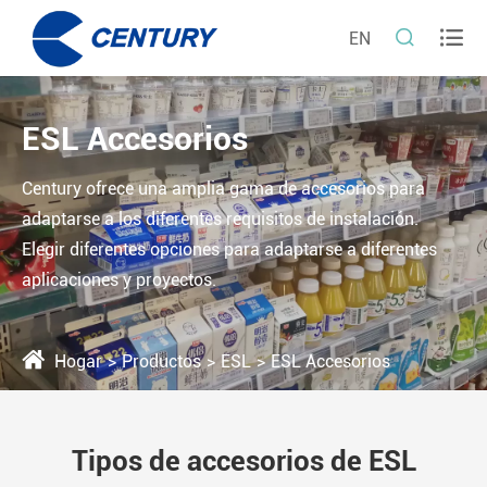


EN
ESL Accesorios
Century ofrece una amplia gama de accesorios para
adaptarse a los diferentes requisitos de instalación.
Elegir diferentes opciones para adaptarse a diferentes
aplicaciones y proyectos.
Hogar
Productos
ESL
ESL Accesorios
Tipos de accesorios de ESL