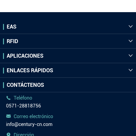
EAS

RFID

APLICACIONES

ENLACES RÁPIDOS

CONTÁCTENOS
Teléfono

0571-28818756
Correo electrónico

info@century-cn.com
Dirección
