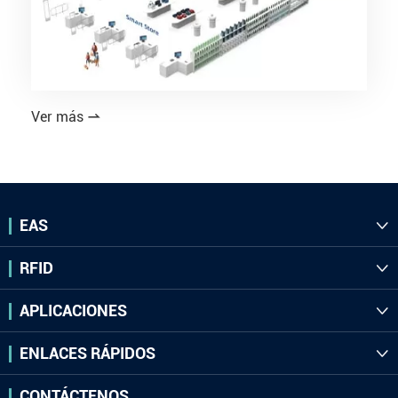
Ver más

EAS

RFID

APLICACIONES

ENLACES RÁPIDOS

CONTÁCTENOS