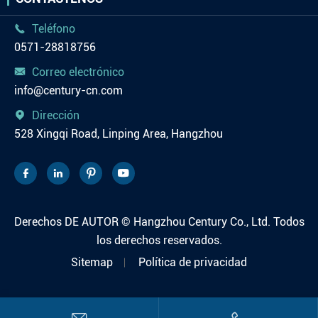
Teléfono

0571-28818756
Correo electrónico

info@century-cn.com
Dirección

528 Xingqi Road, Linping Area, Hangzhou




Derechos DE AUTOR ©
Hangzhou Century Co., Ltd.
Todos
los derechos reservados.
Sitemap
Política de privacidad