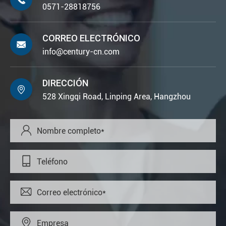
0571-28818756
CORREO ELECTRÓNICO

info@century-cn.com
DIRECCIÓN

528 Xingqi Road, Linping Area, Hangzhou



