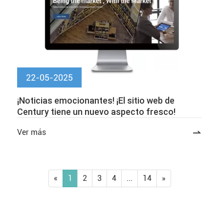
22-05-2025
¡Noticias emocionantes! ¡El sitio web de
Century tiene un nuevo aspecto fresco!
Ver más

«
1
2
3
4
...
14
»