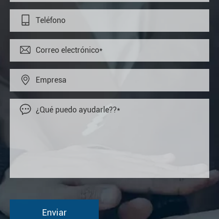



