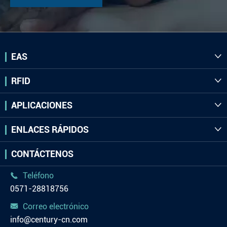
EAS

RFID

APLICACIONES

ENLACES RÁPIDOS

CONTÁCTENOS
Teléfono

0571-28818756
Correo electrónico

info@century-cn.com