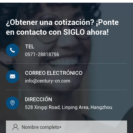
¿Obtener una cotización? ¡Ponte
en contacto con SIGLO ahora!
TEL

0571-28818756
CORREO ELECTRÓNICO

info@century-cn.com
DIRECCIÓN

528 Xingqi Road, Linping Area, Hangzhou
