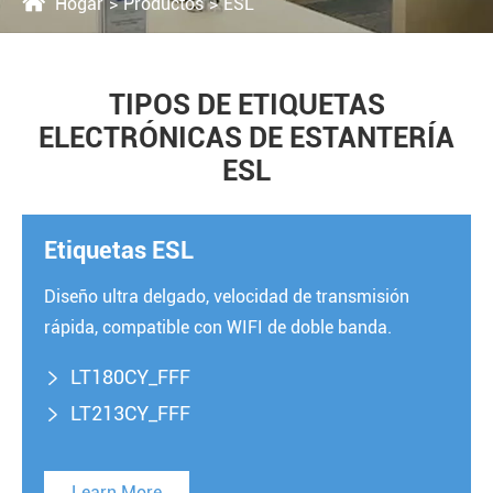
Hogar
Productos
ESL
TIPOS DE ETIQUETAS
ELECTRÓNICAS DE ESTANTERÍA
ESL
Etiquetas ESL
Diseño ultra delgado, velocidad de transmisión
rápida, compatible con WIFI de doble banda.
LT180CY_FFF

LT213CY_FFF

Learn More