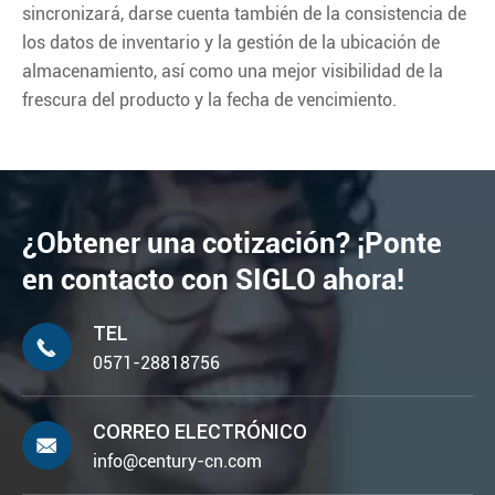
sincronizará, darse cuenta también de la consistencia de
los datos de inventario y la gestión de la ubicación de
almacenamiento, así como una mejor visibilidad de la
frescura del producto y la fecha de vencimiento.
¿Obtener una cotización? ¡Ponte
en contacto con SIGLO ahora!
TEL

0571-28818756
CORREO ELECTRÓNICO

info@century-cn.com