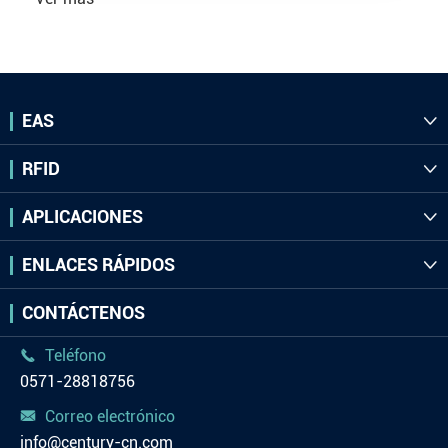
EAS

RFID

APLICACIONES

ENLACES RÁPIDOS

CONTÁCTENOS
Teléfono

0571-28818756
Correo electrónico

info@century-cn.com