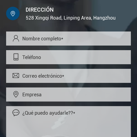
DIRECCIÓN

528 Xingqi Road, Linping Area, Hangzhou




