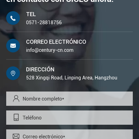
TEL

0571-28818756
CORREO ELECTRÓNICO

info@century-cn.com
DIRECCIÓN

528 Xingqi Road, Linping Area, Hangzhou


