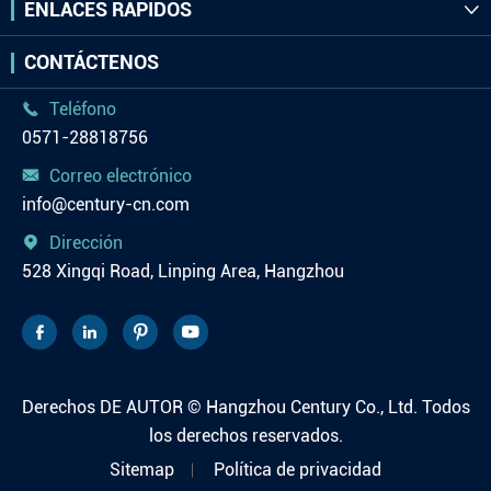
ENLACES RÁPIDOS

CONTÁCTENOS
Teléfono

0571-28818756
Correo electrónico

info@century-cn.com
Dirección

528 Xingqi Road, Linping Area, Hangzhou




Derechos DE AUTOR ©
Hangzhou Century Co., Ltd.
Todos
los derechos reservados.
Sitemap
Política de privacidad