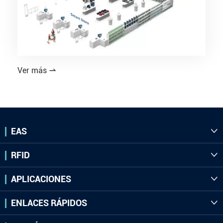
Ver más

EAS

RFID

APLICACIONES

ENLACES RÁPIDOS
