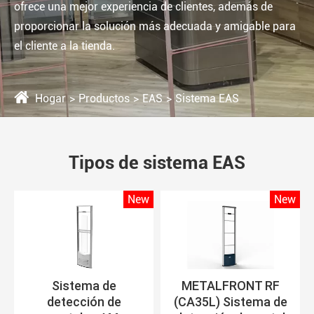
ofrece una mejor experiencia de clientes, además de
proporcionar la solución más adecuada y amigable para
el cliente a la tienda.
Hogar
Productos
EAS
Sistema EAS
Tipos de sistema EAS
w
New
New
Sistema de
METALFRONT RF
detección de
(CA35L) Sistema de