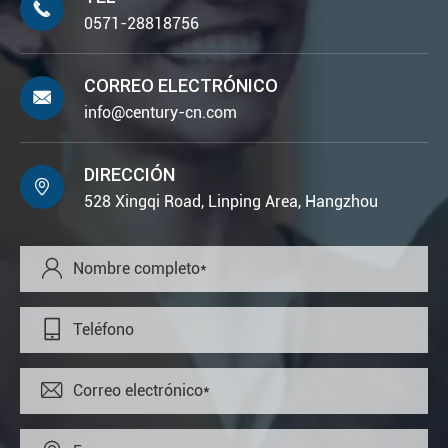

0571-28818756
CORREO ELECTRÓNICO

info@century-cn.com
DIRECCIÓN

528 Xingqi Road, Linping Area, Hangzhou


