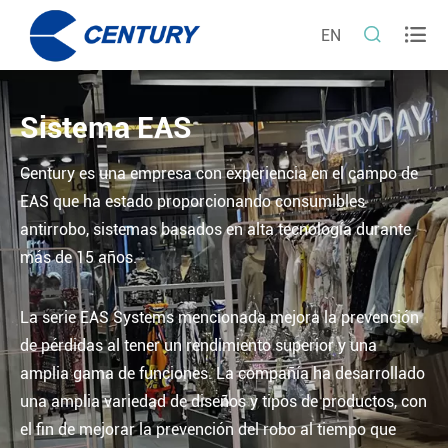


EN
Sistema EAS
Century es una empresa con experiencia en el campo de
EAS que ha estado proporcionando consumibles
antirrobo, sistemas basados en alta tecnología durante
más de 15 años.
La serie EAS Systems mencionada mejora la prevención
de pérdidas al tener un rendimiento superior y una
amplia gama de funciones. La compañía ha desarrollado
una amplia variedad de diseños y tipos de productos, con
el fin de mejorar la prevención del robo al tiempo que