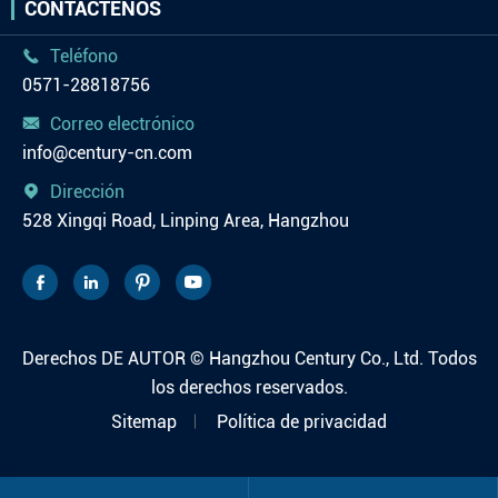
CONTÁCTENOS
Teléfono

0571-28818756
Correo electrónico

info@century-cn.com
Dirección

528 Xingqi Road, Linping Area, Hangzhou




Derechos DE AUTOR ©
Hangzhou Century Co., Ltd.
Todos
los derechos reservados.
Sitemap
Política de privacidad