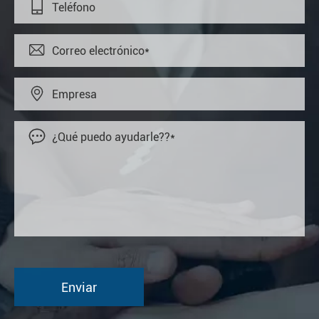



