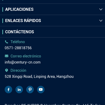
APLICACIONES

ENLACES RÁPIDOS

CONTÁCTENOS
Teléfono

0571-28818756
Correo electrónico

info@century-cn.com
Dirección

528 Xingqi Road, Linping Area, Hangzhou



