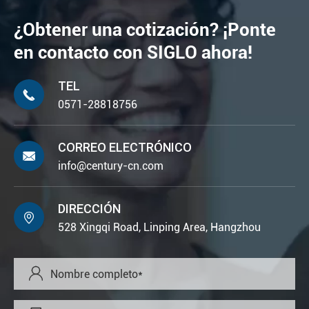
¿Obtener una cotización? ¡Ponte
en contacto con SIGLO ahora!
TEL

0571-28818756
CORREO ELECTRÓNICO

info@century-cn.com
DIRECCIÓN

528 Xingqi Road, Linping Area, Hangzhou
