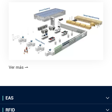
Ver más

EAS

RFID
