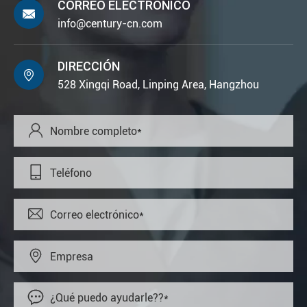
CORREO ELECTRÓNICO

info@century-cn.com
DIRECCIÓN

528 Xingqi Road, Linping Area, Hangzhou




