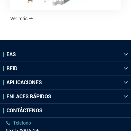
Ver más

EAS

RFID

APLICACIONES

ENLACES RÁPIDOS

CONTÁCTENOS
Teléfono

0571-28818756