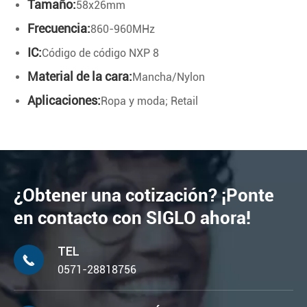
Tamaño:
58x26mm
Frecuencia:
860-960MHz
IC:
Código de código NXP 8
Material de la cara:
Mancha/Nylon
Aplicaciones:
Ropa y moda; Retail
¿Obtener una cotización? ¡Ponte
en contacto con SIGLO ahora!
TEL

0571-28818756