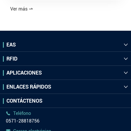
Ver más

EAS

RFID

APLICACIONES

ENLACES RÁPIDOS

CONTÁCTENOS
Teléfono

0571-28818756