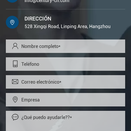
info@century-cn.com
DIRECCIÓN

528 Xingqi Road, Linping Area, Hangzhou




