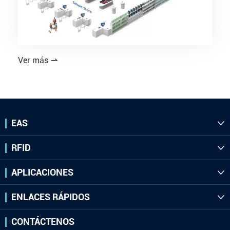
Ver más

EAS

RFID

APLICACIONES

ENLACES RÁPIDOS

CONTÁCTENOS