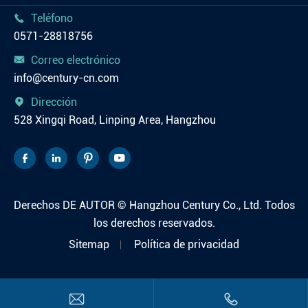
Teléfono

0571-28818756
Correo electrónico

info@century-cn.com
Dirección

528 Xingqi Road, Linping Area, Hangzhou




Derechos DE AUTOR ©
Hangzhou Century Co., Ltd.
Todos
los derechos reservados.
Sitemap
Política de privacidad

