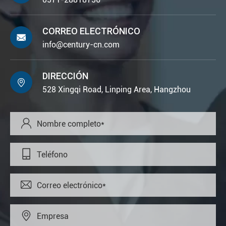
CORREO ELECTRÓNICO

info@century-cn.com
DIRECCIÓN

528 Xingqi Road, Linping Area, Hangzhou



