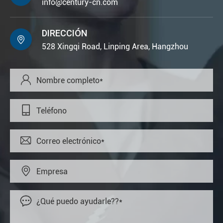
info@century-cn.com
DIRECCIÓN

528 Xingqi Road, Linping Area, Hangzhou




