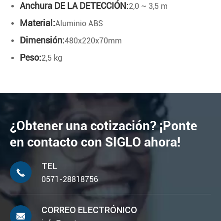
Anchura DE LA DETECCIÓN:
2,0 ~ 3,5 m
Material:
Aluminio ABS
Dimensión:
480x220x70mm
Peso:
2,5 kg
¿Obtener una cotización? ¡Ponte
en contacto con SIGLO ahora!
TEL

0571-28818756
CORREO ELECTRÓNICO
