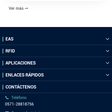
Ver más

EAS

RFID

APLICACIONES

ENLACES RÁPIDOS

CONTÁCTENOS
Teléfono

0571-28818756